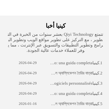
كينيا‎ أخبا
تتمتع Qiyi Technology بعشر سنوات من الخبرة في الت
طوير ، مع التركيز على تطوير مواقع الويب وتطوير الب
رامج وتطوير التطبيقات والتسويق عبر الإنترنت ، مما ي
وفر للعملاء خدمات عالية الجودة.
1.
كينيا‎ Sviluppo di siti web per il commercio estero: una guida completa
2026-04-29
2.
كينيا‎ ara অ্যাপ ডেভেলপমেন্টঃ একটি সফল মোবাইল অ্যাপ্লিকেশন তৈরির যাত্রা
2026-04-29
3.
كينيا‎ Débloquer le potentiel des entreprises: le pouvoir du développement de logiciels personnalisés
2026-04-29
4.
كينيا‎ Sviluppo di siti web per il commercio estero: una guida completa
2026-04-29
5.
كينيا‎ ara অ্যাপ ডেভেলপমেন্টঃ একটি সফল মোবাইল অ্যাপ্লিকেশন তৈরির যাত্রা
2026-01-16