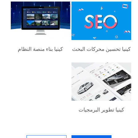
كينيا‎ تحسين محركات البحث
كينيا‎ بناء منصة النظام
كينيا‎ تطوير البرمجيات