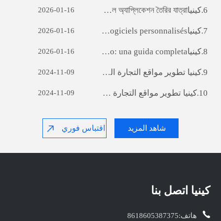
6.
كينيا‎ ara অ্যাপ ডেভেলপমেন্টঃ একটি সফল মোবাইল অ্যাপ্লিকেশন তৈরির যাত্রা
2026-01-16
7.
كينيا‎ Débloquer le potentiel des entreprises: le pouvoir du développement de logiciels personnalisés
2026-01-16
8.
كينيا‎ Sviluppo di siti web per il commercio estero: una guida completa
2026-01-16
9.
كينيا‎ تطوير مواقع التجارة الخارجية : A دليل شامل
2024-11-09
10.
كينيا‎ تطوير مواقع التجارة الخارجية : A دليل شامل
2024-11-09
شاهد المزيد
اقتباس فوري
كينيا‎ اتصل بنا
هاتف:
8618605387375