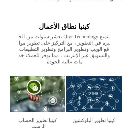
كينيا‎ نطاق الأعمال
تتمتع Qiyi Technology بعشر سنوات من الخ
برة في التطوير ، مع التركيز على تطوير موا
قع الويب وتطوير البرامج وتطوير التطبيقات
والتسويق عبر الإنترنت ، مما يوفر للعملاء خد
مات عالية الجودة.
كينيا‎ تطوير البلوكشين
كينيا‎ تطوير الحساب
الرسمي