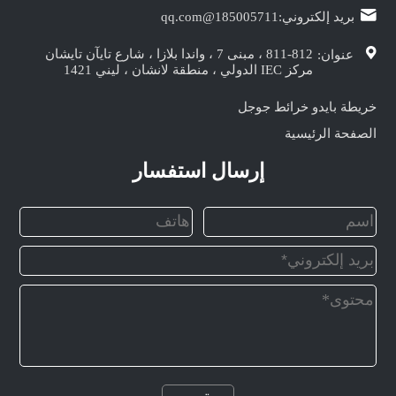
بريد إلكتروني:
185005711@qq.com
811-812 ، مبنى 7 ، واندا بلازا ، شارع تايآن تايشان
عنوان:
مركز IEC الدولي ، منطقة لانشان ، ليني 1421
خريطة بايدو
خرائط جوجل
الصفحة الرئيسية
إرسال استفسار