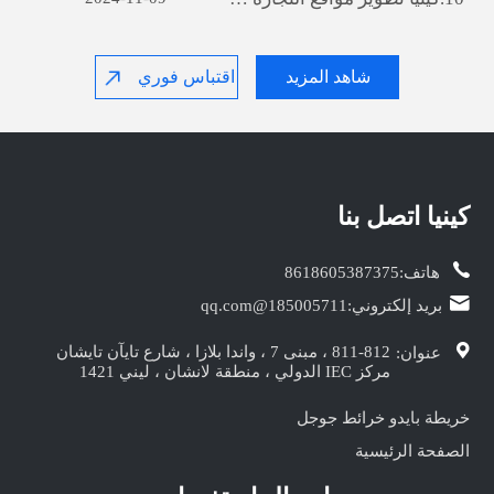
شاهد المزيد
اقتباس فوري
كينيا‎ اتصل بنا
هاتف:
8618605387375
بريد إلكتروني:
185005711@qq.com
811-812 ، مبنى 7 ، واندا بلازا ، شارع تايآن تايشان
عنوان:
مركز IEC الدولي ، منطقة لانشان ، ليني 1421
خريطة بايدو
خرائط جوجل
الصفحة الرئيسية