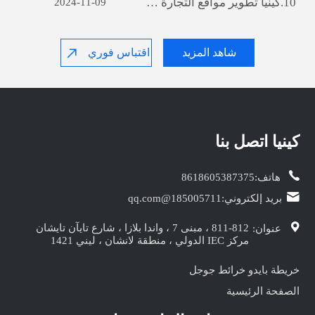
10.
كينيا‎ تطوير مواقع التجارة الخارجية : A دليل شامل
2024-11-09
شاهد المزيد
اقتباس فوري
كينيا‎ اتصل بنا
هاتف:
8618605387375
بريد إلكتروني:
185005711@qq.com
811-812 ، مبنى 7 ، واندا بلازا ، شارع تايآن تايشان
عنوان:
مركز IEC الدولي ، منطقة لانشان ، ليني 1421
خريطة بايدو
خرائط جوجل
الصفحة الرئيسية