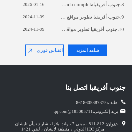
8.
جنوب أفريقيا‎ Sviluppo di siti web per il commercio estero: una guida completa
2026-01-16
9.
جنوب أفريقيا‎ تطوير مواقع التجارة الخارجية : A دليل شامل
2024-11-09
10.
جنوب أفريقيا‎ تطوير مواقع التجارة الخارجية : A دليل شامل
2024-11-09
شاهد المزيد
اقتباس فوري
جنوب أفريقيا‎ اتصل بنا
هاتف:
8618605387375
بريد إلكتروني:
185005711@qq.com
811-812 ، مبنى 7 ، واندا بلازا ، شارع تايآن تايشان
عنوان:
مركز IEC الدولي ، منطقة لانشان ، ليني 1421