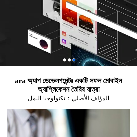
ara অ্যাপ ডেভেলপমেন্টঃ একটি সফল মোবাইল
অ্যাপ্লিকেশন তৈরির যাত্রা
المؤلف الأصلي：
تكنولوجيا النمل