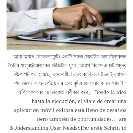
আরা অ্যাপ ডেভেলপমেন্টঃ একটি সফল মোবাইল অ্যাপ্লিকেশন
তৈরির যাত্রা$আজকের ডিজিটাল যুগে, অ্যাপ বিকাশ একটি সমৃদ্ধ
শিল্পে পরিণত হয়েছে, ব্যবসায়ীরা এবং ব্যক্তিরা উভয়ই ব্যাপক
শ্রোতাদের কাছে পৌঁছানোর এবং বৃদ্ধি চালানোর জন্য মোবাইল
এপ্লিকেশনের সম্ভাব্যতা স্বীকার করে。Desde la idea
hasta la ejecución, el viaje de crear una
aplicación móvil exitosa está lleno de desafíos
pero también de oportunidades.。ara
$Understanding User Needs$Der erste Schritt in