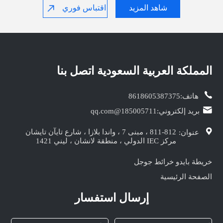
شاهد المزيد
اقتباس فوري
المملكة العربية السعودية‎ اتصل بنا
هاتف:
8618605387375
بريد إلكتروني:
185005711@qq.com
811-812 ، مبنى 7 ، واندا بلازا ، شارع تايآن تايشان
عنوان:
مركز IEC الدولي ، منطقة لانشان ، ليني 1421
خريطة بايدو
خرائط جوجل
الصفحة الرئيسية
إرسال استفسار