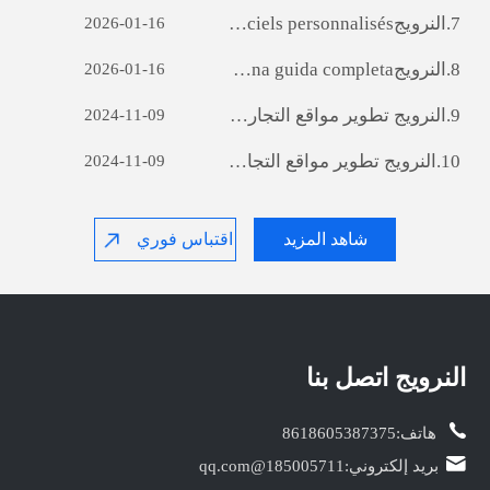
7.
النرويج‎ Débloquer le potentiel des entreprises: le pouvoir du développement de logiciels personnalisés
2026-01-16
8.
النرويج‎ Sviluppo di siti web per il commercio estero: una guida completa
2026-01-16
9.
النرويج‎ تطوير مواقع التجارة الخارجية : A دليل شامل
2024-11-09
10.
النرويج‎ تطوير مواقع التجارة الخارجية : A دليل شامل
2024-11-09
شاهد المزيد
اقتباس فوري
النرويج‎ اتصل بنا
هاتف:
8618605387375
بريد إلكتروني:
185005711@qq.com