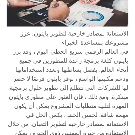
الاستعانة بمصادر خارجية لتطوير بايثون: عزز
مشروعك بمساعدة الخبراء
في العالم الرقمي سريع الخطى اليوم ، وقد برز
بايثون كلغة برمجة رائدة للمطورين في جميع
أنحاء العالم. بفضل بساطتها وتعدد استخداماتها
ودعم مكتبتها الواسع ، توفر بايثون فرصًا لا حصر
لها للشركات التي تتطلع إلى تطوير حلول برمجية
مبتكرة. ومع ذلك ، فإن العثور على مطوري بايثون
المهرة لتلبية متطلبات المشروع يمكن أن يكون
مهمة شاقة. لحسن الحظ ، يكمن الحل في
الاستعانة بمصادر خارجية لتطوير الثعبان. من خلال
الاستفادة من خبرة المهنيين ذوي الخبرة ، يمكن