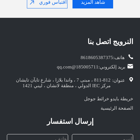
شاهد المزيد
اقتباس فوري
النرويج‎ اتصل بنا
هاتف:
8618605387375
بريد إلكتروني:
185005711@qq.com
811-812 ، مبنى 7 ، واندا بلازا ، شارع تايآن تايشان
عنوان:
مركز IEC الدولي ، منطقة لانشان ، ليني 1421
خريطة بايدو
خرائط جوجل
الصفحة الرئيسية
إرسال استفسار